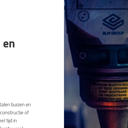
 en
talen buizen en
constructie of
l tijd in